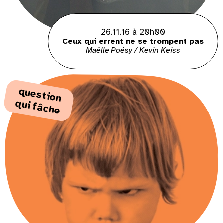
26.11.16 à 20h00
Ceux qui errent ne se trompent pas
Maëlle Poésy / Kevin Keiss
q
ue
s
tio
n
ui fâ
q
che