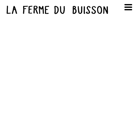
Panneau de gestion des cookies
au cinéma
Lun
Mar
Mer
Jeu
Ven
Sam
Dim
voir le programme cinéma
1
2
3
4
5
6
7
8
9
10
11
12
13
14
15
16
17
18
19
20
21
22
23
24
25
26
27
28
29
30