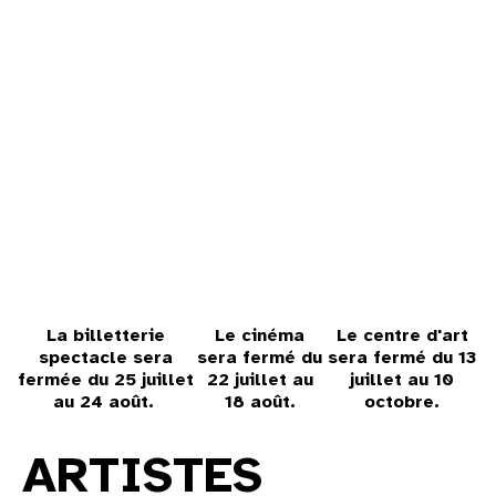
31
au cinéma
voir le programme cinéma
La billetterie
Le cinéma
Le centre d'art
spectacle sera
sera fermé du
sera fermé du 13
fermée du 25 juillet
22 juillet au
juillet au 10
au 24 août.
18 août.
octobre.
Accueil
→
Artistes associé·es
ARTISTES