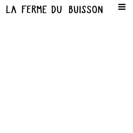
Panneau de gestion des cookies
au cinéma
Lun
Mar
Mer
Jeu
Ven
Sam
Dim
voir le programme cinéma
1
2
3
4
5
6
7
8
9
10
11
12
13
14
15
16
17
18
19
20
21
22
23
24
25
26
27
28
29
30