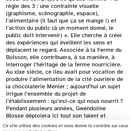
règle des 3 : une contrainte visuelle
(graphisme, scénographie, espace),
l’alimentaire (il faut que ça se mange !) et
l’action du public (à un moment donné, le
public doit intervenir) ». Elle cherche à créer
des expériences qui éveillent les sens et
déplacent le regard. Associée à la Ferme du
Buisson, elle contribuera, à sa manière, à
interroger l’héritage de la ferme nourricière.
Au xɪxe siècle, ce lieu avait pour vocation de
produire l’alimentation de la cité ouvrière de
la chocolaterie Menier ; aujourd’hui un sujet
irrigue l’ensemble du projet de
l’établissement : qu’est-ce qui nous nourrit ?
Pendant plusieurs années, Gwendoline
Blosse déploiera ici tout son talent et
partagera avec les habitant·es ses oeuvres,
Ce site utilise des cookies et vous donne le contrôle sur ceux
aussi fascinantes que savoureuses.