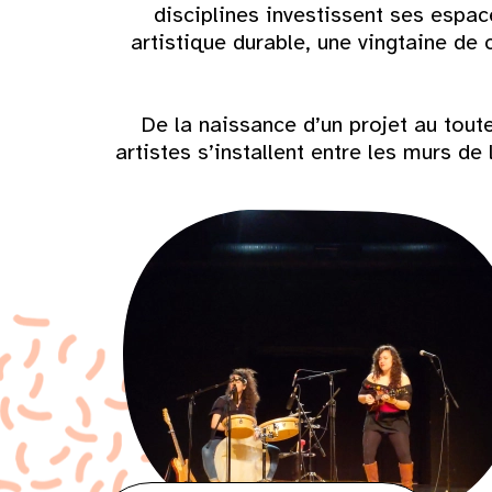
disciplines investissent ses espac
artistique durable, une vingtaine de 
De la naissance d’un projet au tout
artistes s’installent entre les murs d
Lun
Mar
Mer
Jeu
Ven
Sam
1
3
4
5
6
7
8
10
11
12
13
14
15
17
18
19
20
21
22