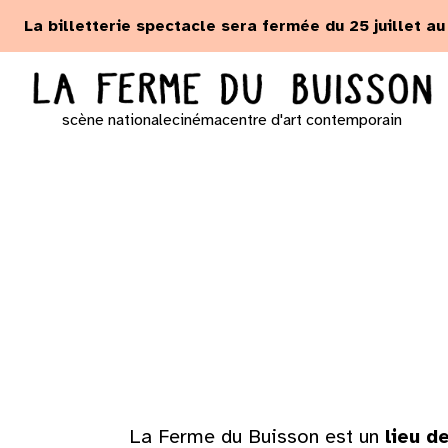
Panneau de gestion des cookies
La billetterie spectacle sera fermée du 25 juillet a
scène nationale
cinéma
centre d'art contemporain
La Ferme du Buisson est un
lieu d