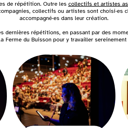
es de répétition. Outre les
collectifs et artistes a
compagnies, collectifs ou artistes sont choisi·es 
accompagné·es dans leur création.
es dernières répétitions, en passant par des mome
e la Ferme du Buisson pour y travailler sereineme
Dim
2
9
16
23