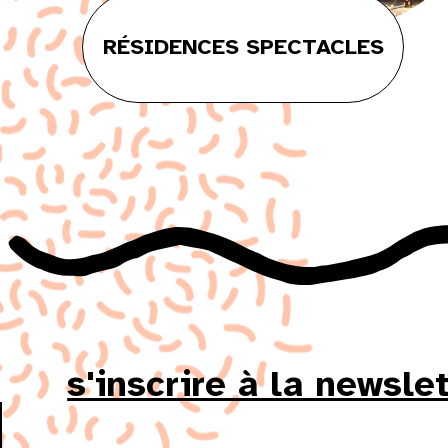
24
25
26
27
28
29
RÉSIDENCES SPECTACLES
31
s'inscrire à la newsle