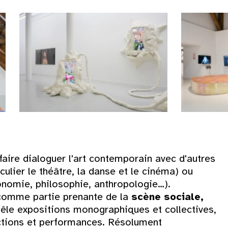
Dim
aire dialoguer l'art contemporain avec d'autres
iculier le théâtre, la danse et le cinéma) ou
2
onomie, philosophie, anthropologie…).
 comme partie prenante de la
scène sociale,
9
mêle expositions monographiques et collectives,
ections et performances. Résolument