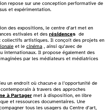
16
ion repose sur une conception performative de
ssus et expérimentation.
23
on des expositions, le centre d’art met en
30
ances estivales et des
résidence
s
de
collectifs artistiques. Il conçoit des projets en
ionale
et le
cinéma
, ainsi qu’avec de
u internationaux. Il propose également des
s imaginées par les médiateurs et médiatrices
lieu un endroit où chacun·e a l’opportunité de
rt contemporain à travers des approches
ne à Partager
met à disposition, en libre
stique et ressources documentaires. Une
ccompagner tous les usagers du Centre d’art,