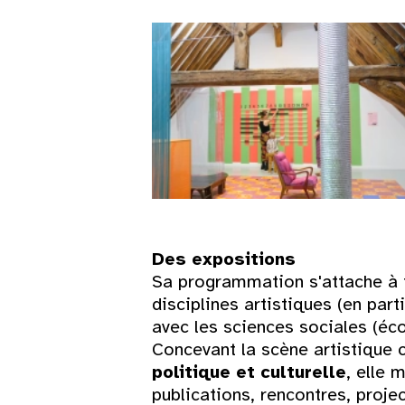
Lun
Mar
Mer
Jeu
Ven
Sam
Des expositions
Sa programmation s'attache à f
disciplines artistiques (en part
1
avec les sciences sociales (éc
Concevant la scène artistique
3
4
5
6
7
8
politique et culturelle
, elle 
publications, rencontres, proj