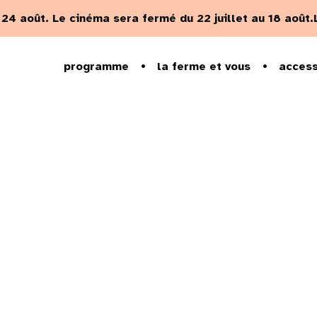
u 24 août.
Le cinéma sera fermé du 22 juillet au 18 août.
programme
la ferme et vous
access