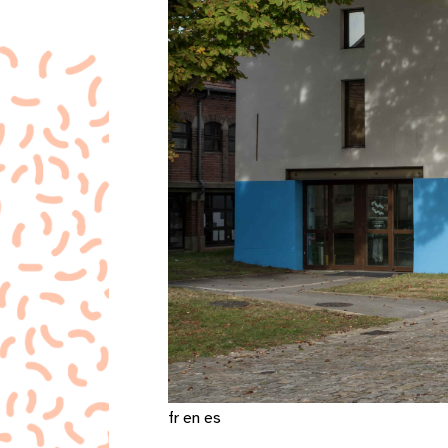
fr
en
es