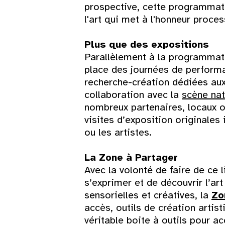
10
11
12
13
14
15
prospective, cette programmat
l'art qui met à l'honneur proce
17
18
19
20
21
22
Plus que des expositions
Parallèlement à la programmati
24
25
26
27
28
29
place des journées de perform
recherche-création dédiées aux 
31
collaboration avec la
scène nat
nombreux partenaires, locaux o
visites d’exposition originale
ou les artistes.
La Zone à Partager
Avec la volonté de faire de ce 
s’exprimer et de découvrir l’a
sensorielles et créatives, la
Zo
accès, outils de création arti
véritable boite à outils pour a