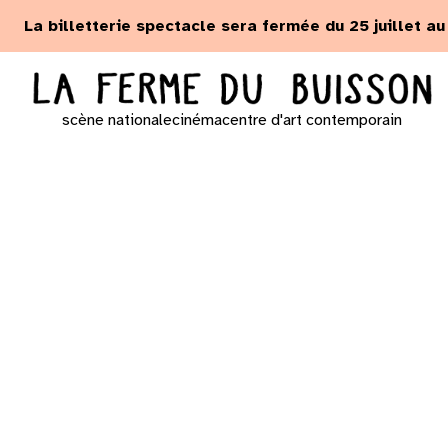
Panneau de gestion des cookies
La billetterie spectacle sera fermée du 25 juillet a
scène nationale
cinéma
centre d'art contemporain