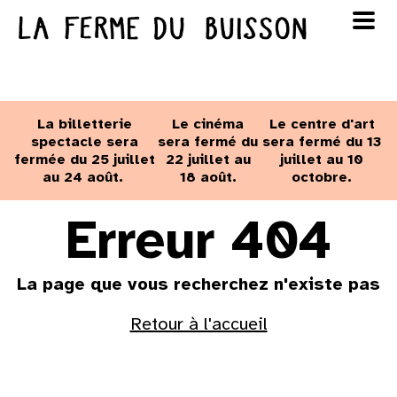
Panneau de gestion des cookies
au cinéma
Lun
Mar
Mer
Jeu
Ven
Sam
Dim
voir le programme cinéma
La billetterie
Le cinéma
Le centre d'art
1
2
spectacle sera
sera fermé du
sera fermé du 13
fermée du 25 juillet
22 juillet au
juillet au 10
au 24 août.
18 août.
octobre.
3
4
5
6
7
8
9
Erreur 404
10
11
12
13
14
15
16
La page que vous recherchez n'existe pas
17
18
19
20
21
22
23
Retour à l'accueil
24
25
26
27
28
29
30