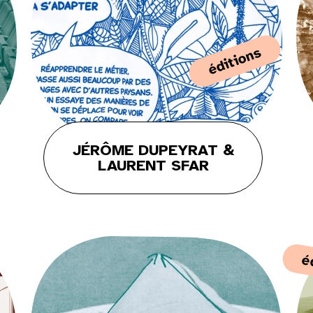
éditions
JÉRÔME DUPEYRAT &
LAURENT SFAR
Dim
2
é
9