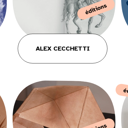
éditions
ALEX CECCHETTI
é