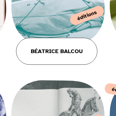
16
éditions
23
30
BÉATRICE BALCOU
é