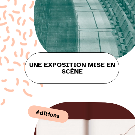
UNE EXPOSITION MISE EN
SCÈNE
Lun
Mar
Mer
Jeu
Ven
Sam
1
éditions
3
4
5
6
7
8