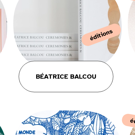
éditions
BÉATRICE BALCOU
é