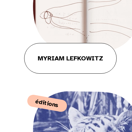
10
11
12
13
14
15
17
18
19
20
21
22
24
25
26
27
28
29
31
MYRIAM LEFKOWITZ
éditions