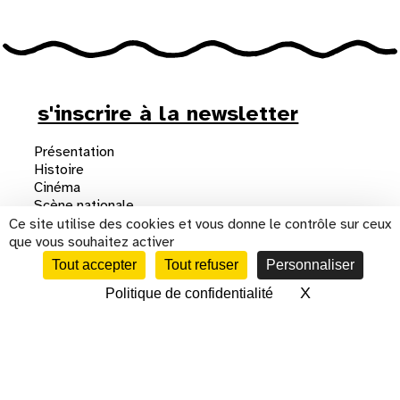
s'inscrire à la newsletter
Présentation
Histoire
Cinéma
Scène nationale
Centre d'art
Ce site utilise des cookies et vous donne le contrôle sur ceux
Résidences
que vous souhaitez activer
Artistes associé·es
Tout accepter
Tout refuser
Personnaliser
Agis dans ton lieu
X
Masquer le 
Politique de confidentialité
CALENDRIER
Mécénat
Location d'espace
L'équipe
Recrutements
Espace presse
Contacts