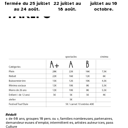
31
fermée du 25 juillet
22 juillet au
juillet au 10
TARIFS
au 24 août.
18 août.
octobre.
au cinéma
voir le programme cinéma
Réduit
+ de 60 ans, groupes 10 pers. ou +, familles nombreuses, partenaires,
demandeur·euses d’emploi, intermittent·es, artistes auteur·ices, pass
Culture