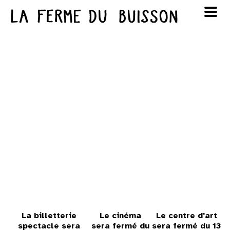
Panneau de gestion des cookies
au cinéma
Lun
Mar
Mer
Jeu
Ven
Sam
Dim
voir le programme cinéma
1
2
3
4
5
6
7
8
9
10
11
12
13
14
15
16
17
18
19
20
21
22
23
24
25
26
27
28
29
30
La billetterie
Le cinéma
Le centre d'art
spectacle sera
sera fermé du
sera fermé du 13