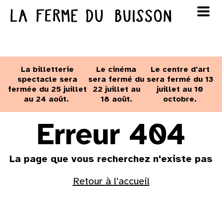
Panneau de gestion des cookies
au cinéma
Lun
Mar
Mer
Jeu
Ven
Sam
Dim
voir le programme cinéma
La billetterie
Le cinéma
Le centre d'art
1
2
spectacle sera
sera fermé du
sera fermé du 13
fermée du 25 juillet
22 juillet au
juillet au 10
au 24 août.
18 août.
octobre.
3
4
5
6
7
8
9
Erreur 404
10
11
12
13
14
15
16
La page que vous recherchez n'existe pas
17
18
19
20
21
22
23
Retour à l'accueil
24
25
26
27
28
29
30