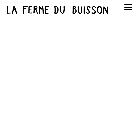
Panneau de gestion des cookies
au cinéma
Lun
Mar
Mer
Jeu
Ven
Sam
Dim
voir le programme cinéma
1
2
3
4
5
6
7
8
9
10
11
12
13
14
15
16
17
18
19
20
21
22
23
24
25
26
27
28
29
30