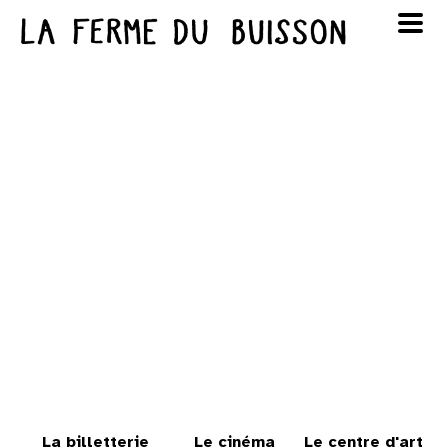
Panneau de gestion des cookies
au cinéma
Lun
Mar
Mer
Jeu
Ven
Sam
Dim
voir le programme cinéma
1
2
3
4
5
6
7
8
9
10
11
12
13
14
15
16
17
18
19
20
21
22
23
24
25
26
27
28
29
30
La billetterie
Le cinéma
Le centre d'art