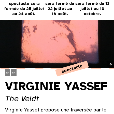
31
spectacle sera
sera fermé du
sera fermé du 13
fermée du 25 juillet
22 juillet au
juillet au 10
au cinéma
au 24 août.
18 août.
octobre.
voir le programme cinéma
©
spectacle
fr
en
VIRGINIE YASSEF
The Veldt
Virginie Yassef propose une traversée par le