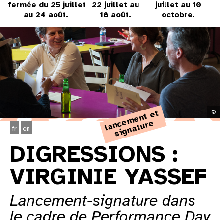
31
fermée du 25 juillet
22 juillet au
juillet au 10
au 24 août.
18 août.
octobre.
au cinéma
voir le programme cinéma
l
a
n
e
m
e
n
t
e
t
si
g
n
a
t
ur
©
c
e
fr
en
DIGRESSIONS :
VIRGINIE YASSEF
Lancement-signature dans
le cadre de Performance Day