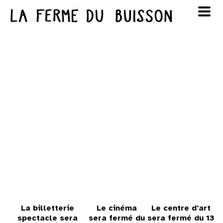
Panneau de gestion des cookies
au cinéma
Lun
Mar
Mer
Jeu
Ven
Sam
Dim
voir le programme cinéma
1
2
3
4
5
6
7
8
9
10
11
12
13
14
15
16
17
18
19
20
21
22
23
24
25
26
27
28
29
30
La billetterie
Le cinéma
Le centre d'art
spectacle sera
sera fermé du
sera fermé du 13