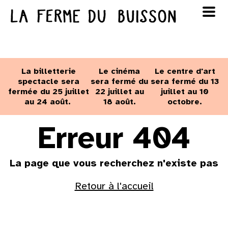
Panneau de gestion des cookies
au cinéma
Lun
Mar
Mer
Jeu
Ven
Sam
Dim
voir le programme cinéma
La billetterie
Le cinéma
Le centre d'art
1
2
spectacle sera
sera fermé du
sera fermé du 13
fermée du 25 juillet
22 juillet au
juillet au 10
au 24 août.
18 août.
octobre.
3
4
5
6
7
8
9
Erreur 404
10
11
12
13
14
15
16
La page que vous recherchez n'existe pas
17
18
19
20
21
22
23
Retour à l'accueil
24
25
26
27
28
29
30