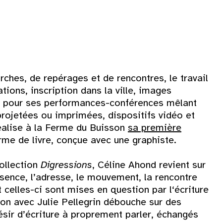
9
16
23
ches, de repérages et de rencontres, le travail
ions, inscription dans la ville, images
30
e pour ses performances-conférences mêlant
rojetées ou imprimées, dispositifs vidéo et
réalise à la Ferme du Buisson
sa première
me de livre, conçue avec une graphiste.
collection
Digressions
, Céline Ahond revient sur
sence, l’adresse, le mouvement, la rencontre
t celles-ci sont mises en question par l‘écriture
ion avec Julie Pellegrin débouche sur des
ésir d’écriture à proprement parler, échangés