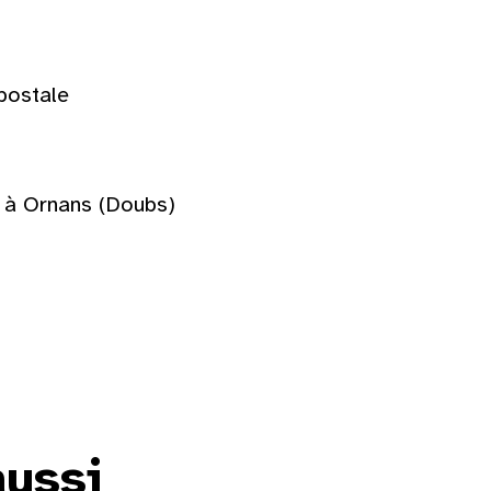
postale
 à Ornans (Doubs)
aussi