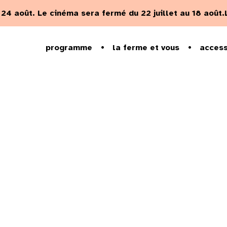
u 24 août.
Le cinéma sera fermé du 22 juillet au 18 août.
programme
la ferme et vous
access