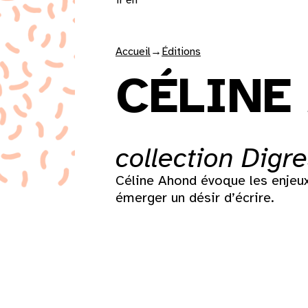
Accueil
→
Éditions
CÉLINE
collection Digr
Céline Ahond évoque les enjeux 
émerger un désir d’écrire.
Lun
Mar
Mer
Jeu
Ven
Sam
1