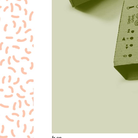
fr
en