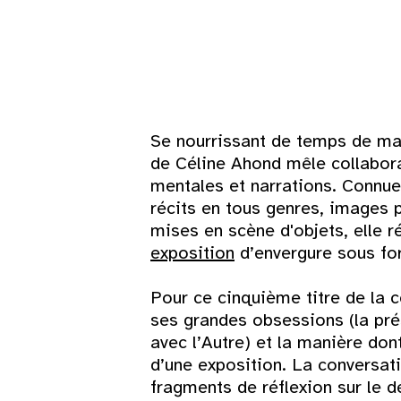
3
4
5
6
7
8
10
11
12
13
14
15
17
18
19
20
21
22
Se nourrissant de temps de mar
de Céline Ahond mêle collaborat
24
25
26
27
28
29
mentales et narrations. Connu
récits en tous genres, images p
mises en scène d'objets, elle 
31
exposition
d’envergure sous for
Pour ce cinquième titre de la 
ses grandes obsessions (la pré
avec l’Autre) et la manière don
d’une exposition. La conversat
fragments de réflexion sur le d