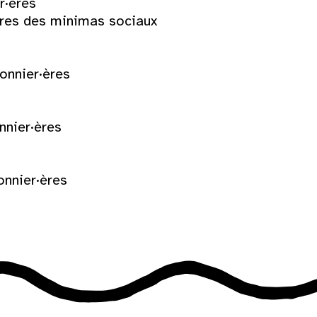
r·ères
ires des minimas sociaux
onnier·ères
nnier·ères
onnier·ères