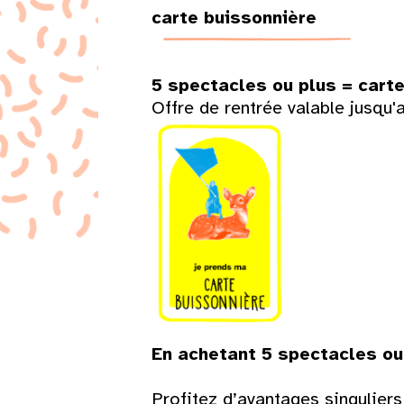
carte buissonnière
5 spectacles ou plus = carte
Offre de rentrée valable jusqu'
Lun
Mar
Mer
Jeu
Ven
Sam
En achetant 5 spectacles ou
1
Profitez d’avantages singuliers 