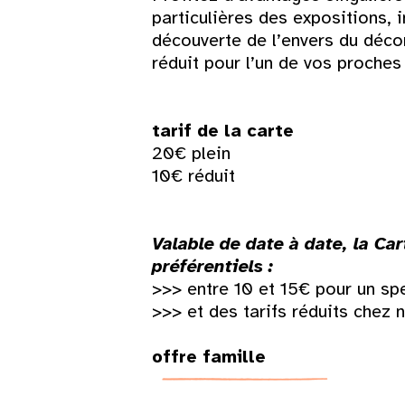
particulières des expositions, 
3
4
5
6
7
8
découverte de l’envers du déco
réduit pour l’un de vos proches
10
11
12
13
14
15
17
18
19
20
21
22
tarif de la carte
20€ plein
24
25
26
27
28
29
10€ réduit
31
Valable de date à date, la Ca
préférentiels :
>>> entre 10 et 15€ pour un sp
>>> et des tarifs réduits chez 
offre famille