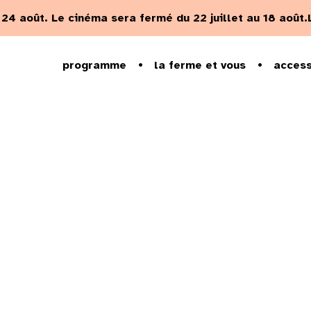
u 24 août.
Le cinéma sera fermé du 22 juillet au 18 août.
programme
la ferme et vous
access