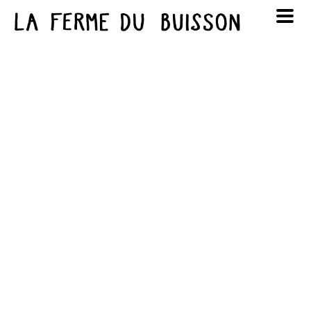
Panneau de gestion des cookies
au cinéma
Lun
Mar
Mer
Jeu
Ven
Sam
Dim
voir le programme cinéma
1
2
3
4
5
6
7
8
9
10
11
12
13
14
15
16
17
18
19
20
21
22
23
24
25
26
27
28
29
30