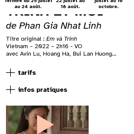
fermée du 25 juillet
22 juillet au
juillet au 10
e
31
TRINH ET MOI
au 24 août.
18 août.
octobre.
au cinéma
de Phan Gia Nhat Linh
Titre original :
Em và Trinh
voir le programme cinéma
Vietnam – 2022 – 2h16 - VO
avec Avin Lu, Hoang Ha, Bui Lan Huong...
tarifs
infos pratiques