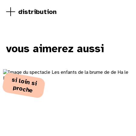
distribution
vous aimerez aussi
s
i lo
in s
i
ro
p
che