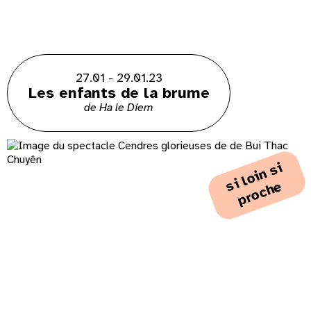
27.01 - 29.01.23
Les enfants de la brume
de Ha le Diem
i
l
o
i
n
s
i
p
r
o
c
h
s
e