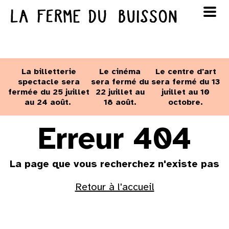
Panneau de gestion des cookies
au cinéma
Lun
Mar
Mer
Jeu
Ven
Sam
Dim
voir le programme cinéma
La billetterie
Le cinéma
Le centre d'art
1
2
spectacle sera
sera fermé du
sera fermé du 13
fermée du 25 juillet
22 juillet au
juillet au 10
au 24 août.
18 août.
octobre.
3
4
5
6
7
8
9
Erreur 404
10
11
12
13
14
15
16
La page que vous recherchez n'existe pas
17
18
19
20
21
22
23
Retour à l'accueil
24
25
26
27
28
29
30