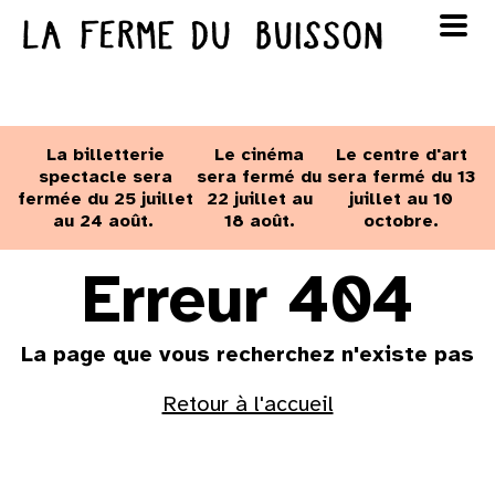
Panneau de gestion des cookies
au cinéma
Lun
Mar
Mer
Jeu
Ven
Sam
Dim
voir le programme cinéma
La billetterie
Le cinéma
Le centre d'art
1
2
spectacle sera
sera fermé du
sera fermé du 13
fermée du 25 juillet
22 juillet au
juillet au 10
au 24 août.
18 août.
octobre.
3
4
5
6
7
8
9
Erreur 404
10
11
12
13
14
15
16
La page que vous recherchez n'existe pas
17
18
19
20
21
22
23
Retour à l'accueil
24
25
26
27
28
29
30