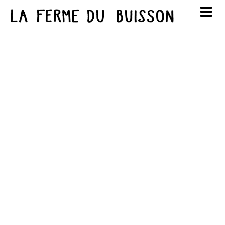
Panneau de gestion des cookies
au cinéma
Lun
Mar
Mer
Jeu
Ven
Sam
Dim
voir le programme cinéma
1
2
3
4
5
6
7
8
9
10
11
12
13
14
15
16
17
18
19
20
21
22
23
24
25
26
27
28
29
30