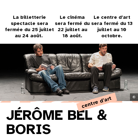
31
au cinéma
La billetterie
Le cinéma
Le centre d'art
spectacle sera
sera fermé du
sera fermé du 13
fermée du 25 juillet
22 juillet au
juillet au 10
au 24 août.
18 août.
octobre.
voir le programme cinéma
centre d'art
©
JÉRÔME BEL &
BORIS