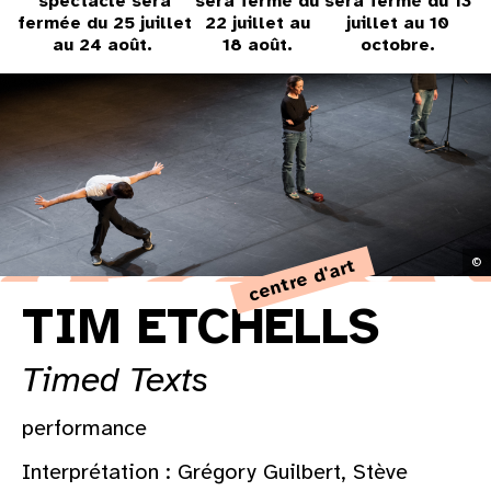
spectacle sera
sera fermé du
sera fermé du 13
31
fermée du 25 juillet
22 juillet au
juillet au 10
au 24 août.
18 août.
octobre.
au cinéma
voir le programme cinéma
centre d'art
©
TIM ETCHELLS
Timed Texts
performance
Interprétation : Grégory Guilbert, Stève