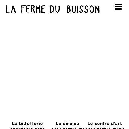
Panneau de gestion des cookies
au cinéma
Lun
Mar
Mer
Jeu
Ven
Sam
Dim
voir le programme cinéma
1
2
3
4
5
6
7
8
9
10
11
12
13
14
15
16
17
18
19
20
21
22
23
24
25
26
27
28
29
30
La billetterie
Le cinéma
Le centre d'art