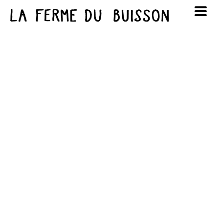
Panneau de gestion des cookies
au cinéma
Lun
Mar
Mer
Jeu
Ven
Sam
Dim
voir le programme cinéma
1
2
3
4
5
6
7
8
9
10
11
12
13
14
15
16
17
18
19
20
21
22
23
24
25
26
27
28
29
30