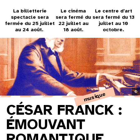
31
La billetterie
Le cinéma
Le centre d'art
au cinéma
spectacle sera
sera fermé du
sera fermé du 13
fermée du 25 juillet
22 juillet au
juillet au 10
au 24 août.
18 août.
octobre.
voir le programme cinéma
©
musique
CÉSAR FRANCK :
ÉMOUVANT
ROMANTIQUE