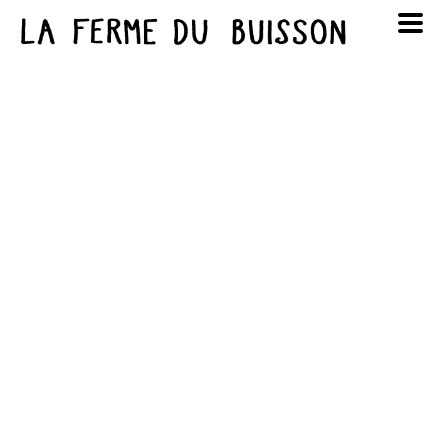
Panneau de gestion des cookies
au cinéma
Lun
Mar
Mer
Jeu
Ven
Sam
Dim
voir le programme cinéma
1
2
3
4
5
6
7
8
9
10
11
12
13
14
15
16
17
18
19
20
21
22
23
24
25
26
27
28
29
30