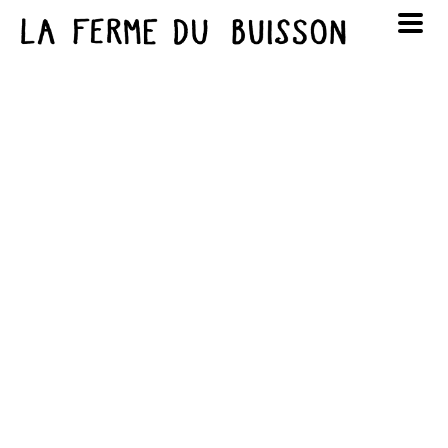
Panneau de gestion des cookies
au cinéma
Lun
Mar
Mer
Jeu
Ven
Sam
Dim
voir le programme cinéma
1
2
3
4
5
6
7
8
9
10
11
12
13
14
15
16
17
18
19
20
21
22
23
24
25
26
27
28
29
30