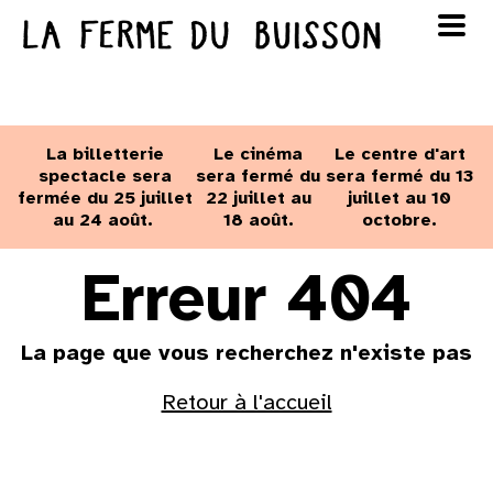
Panneau de gestion des cookies
au cinéma
Lun
Mar
Mer
Jeu
Ven
Sam
Dim
voir le programme cinéma
La billetterie
Le cinéma
Le centre d'art
1
2
spectacle sera
sera fermé du
sera fermé du 13
fermée du 25 juillet
22 juillet au
juillet au 10
au 24 août.
18 août.
octobre.
3
4
5
6
7
8
9
Erreur 404
10
11
12
13
14
15
16
La page que vous recherchez n'existe pas
17
18
19
20
21
22
23
Retour à l'accueil
24
25
26
27
28
29
30