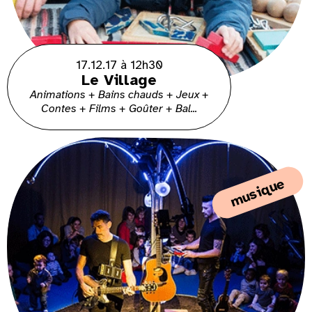
17.12.17 à 12h30
Le Village
Animations + Bains chauds + Jeux +
Contes + Films + Goûter + Bal...
musique