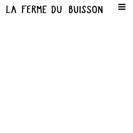
Panneau de gestion des cookies
au cinéma
Lun
Mar
Mer
Jeu
Ven
Sam
Dim
voir le programme cinéma
1
2
3
4
5
6
7
8
9
10
11
12
13
14
15
16
17
18
19
20
21
22
23
24
25
26
27
28
29
30