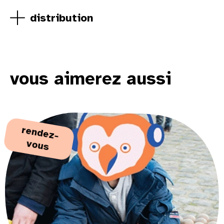
distribution
vous aimerez aussi
re
nd
e
z-
vo
us