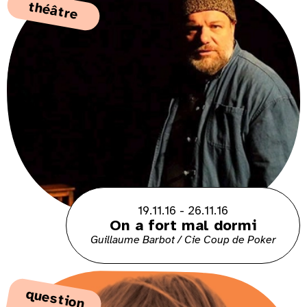
théâtre
19.11.16 - 26.11.16
On a fort mal dormi
Guillaume Barbot / Cie Coup de Poker
q
ue
s
tio
n
ui fâ