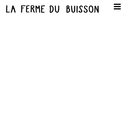
Panneau de gestion des cookies
au cinéma
Lun
Mar
Mer
Jeu
Ven
Sam
Dim
voir le programme cinéma
1
2
3
4
5
6
7
8
9
10
11
12
13
14
15
16
17
18
19
20
21
22
23
24
25
26
27
28
29
30