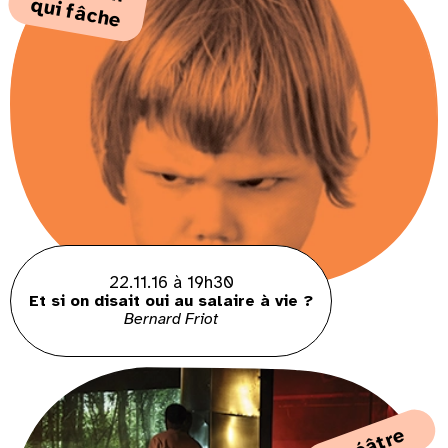
q
che
22.11.16 à 19h30
Et si on disait oui au salaire à vie ?
Bernard Friot
théâtre