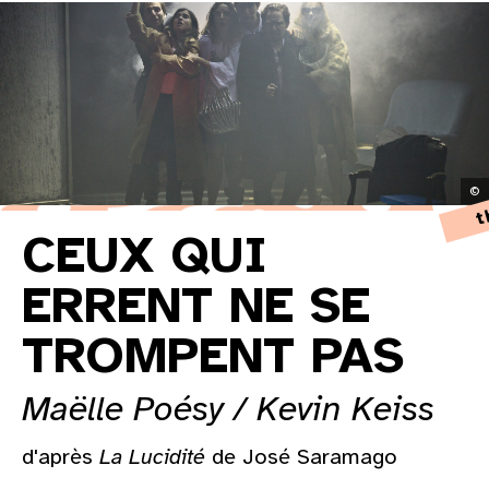
©
t
CEUX QUI
ERRENT NE SE
TROMPENT PAS
Maëlle Poésy / Kevin Keiss
d'après
La Lucidité
de José Saramago