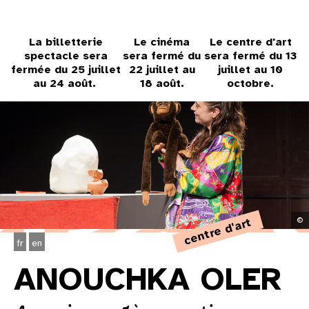
31
au cinéma
La billetterie
Le cinéma
Le centre d'art
spectacle sera
sera fermé du
sera fermé du 13
fermée du 25 juillet
22 juillet au
juillet au 10
au 24 août.
18 août.
octobre.
voir le programme cinéma
centre d'art
©
fr
en
ANOUCHKA OLER