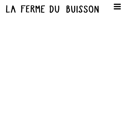
Panneau de gestion des cookies
au cinéma
Lun
Mar
Mer
Jeu
Ven
Sam
Dim
voir le programme cinéma
1
2
3
4
5
6
7
8
9
10
11
12
13
14
15
16
17
18
19
20
21
22
23
24
25
26
27
28
29
30