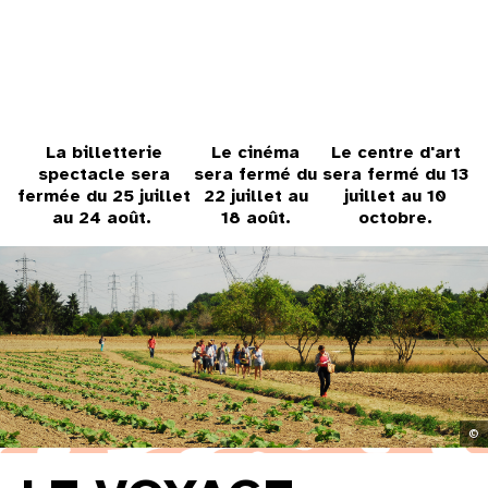
31
au cinéma
La billetterie
Le cinéma
Le centre d'art
voir le programme cinéma
spectacle sera
sera fermé du
sera fermé du 13
fermée du 25 juillet
22 juillet au
juillet au 10
au 24 août.
18 août.
octobre.
©