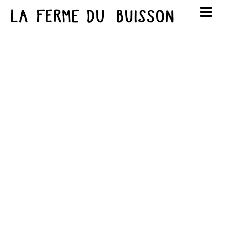
Panneau de gestion des cookies
au cinéma
Lun
Mar
Mer
Jeu
Ven
Sam
Dim
voir le programme cinéma
1
2
3
4
5
6
7
8
9
10
11
12
13
14
15
16
17
18
19
20
21
22
23
24
25
26
27
28
29
30