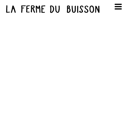
Panneau de gestion des cookies
au cinéma
Lun
Mar
Mer
Jeu
Ven
Sam
Dim
voir le programme cinéma
1
2
3
4
5
6
7
8
9
10
11
12
13
14
15
16
17
18
19
20
21
22
23
24
25
26
27
28
29
30