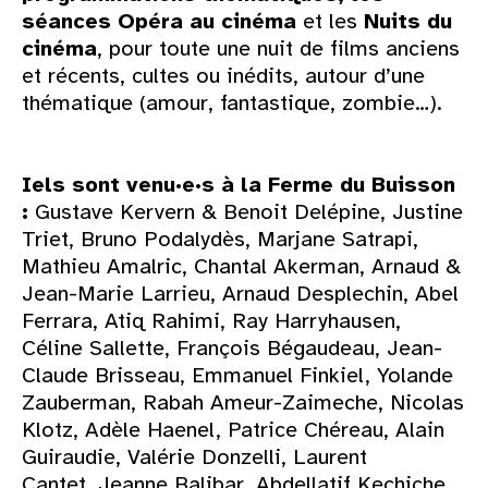
séances Opéra au cinéma
et les
Nuits du
cinéma
, pour toute une nuit de films anciens
et récents, cultes ou inédits, autour d’une
thématique (amour, fantastique, zombie…).
Iels sont venu·e·s à la Ferme du Buisson
:
Gustave Kervern & Benoit Delépine, Justine
Triet, Bruno Podalydès, Marjane Satrapi,
Mathieu Amalric, Chantal Akerman, Arnaud &
Jean-Marie Larrieu, Arnaud Desplechin, Abel
Ferrara, Atiq Rahimi, Ray Harryhausen,
Céline Sallette, François Bégaudeau, Jean-
Claude Brisseau, Emmanuel Finkiel, Yolande
Zauberman, Rabah Ameur-Zaimeche, Nicolas
Klotz, Adèle Haenel, Patrice Chéreau, Alain
Guiraudie, Valérie Donzelli, Laurent
Cantet, Jeanne Balibar, Abdellatif Kechiche,