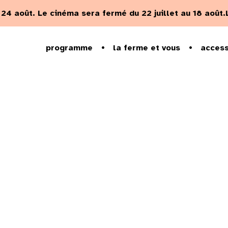
u 24 août.
Le cinéma sera fermé du 22 juillet au 18 août.
programme
la ferme et vous
access