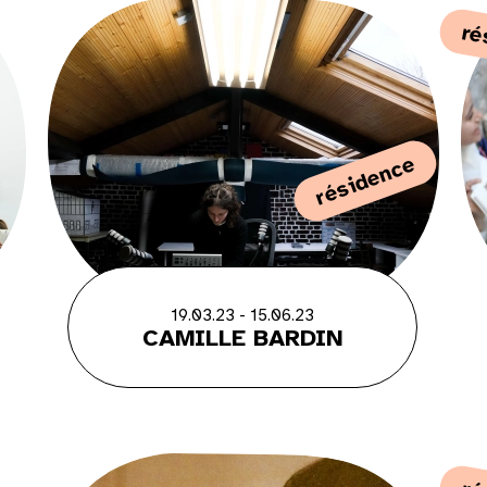
ré
9
16
résidence
23
30
19.03.23 - 15.06.23
CAMILLE BARDIN