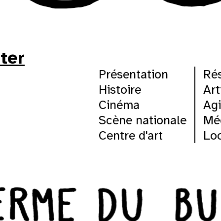
9
16
tter
23
Présentation
Ré
Histoire
Art
30
Cinéma
Agi
Scène nationale
Mé
Centre d'art
Loc