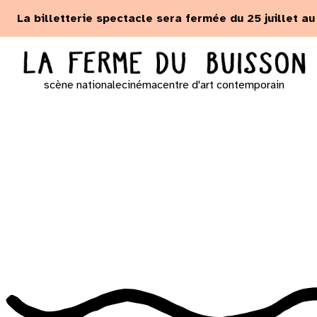
Panneau de gestion des cookies
La billetterie spectacle sera fermée du 25 juillet a
scène nationale
cinéma
centre d'art contemporain
Lun
Mar
Mer
Jeu
Ven
Sam
1