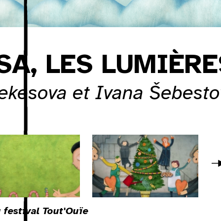
SA, LES LUMIÈR
ekesova et Ivana Šebesto
Dim
 festival
Tout'Ouïe