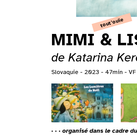
tout'ouïe
MIMI & LI
de Katarina Ker
Slovaquie - 2023 - 47min - VF
Lun
Mar
Mer
Jeu
Ven
Sam
·
· ·
organisé
dans le cadre du