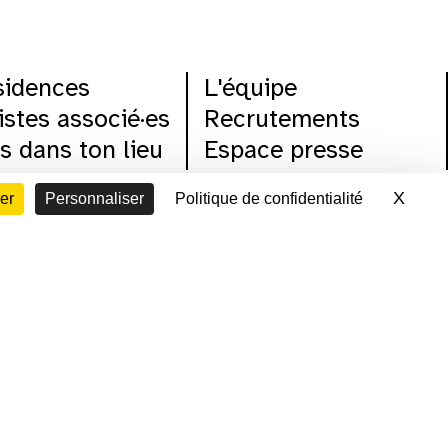
sidences
L'équipe
istes associé·es
Recrutements
s dans ton lieu
Espace presse
cénat
Contacts
X
Masq
er
Personnaliser
Politique de confidentialité
ation d'espace
Archives
que rso
voir le programme cinéma