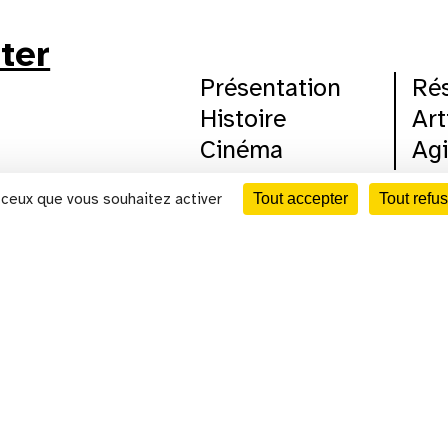
tter
Présentation
Ré
Histoire
Art
Cinéma
Agi
Scène nationale
Mé
CALENDRIER
r ceux que vous souhaitez activer
Tout accepter
Tout refus
Centre d'art
Loc
au cinéma
u site
mentions légales
partenaires
politi