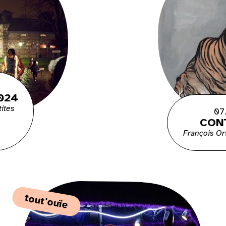
2024
tites
07
CON
François Or
tout'ouïe