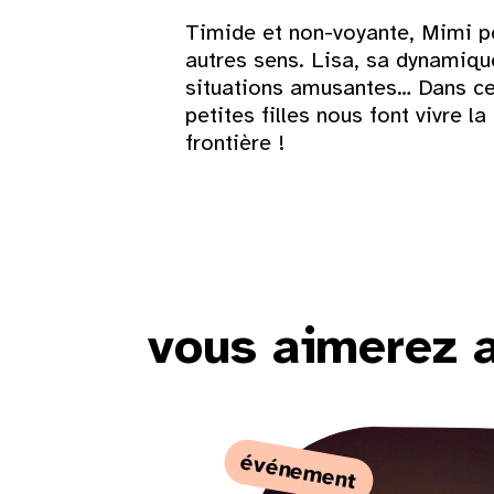
1
Timide et non-voyante, Mimi p
autres sens. Lisa, sa dynamiqu
3
4
5
6
7
8
situations amusantes… Dans c
petites filles nous font vivre 
10
11
12
13
14
15
frontière !
17
18
19
20
21
22
24
25
26
27
28
29
31
vous aimerez 
événement