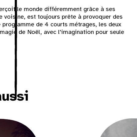
2
erçoit le monde différemment grâce à ses
e voisine, est toujours prête à provoquer des
9
e programme de 4 courts métrages, les deux
la magie de Noël, avec l’imagination pour seule
16
23
30
aussi