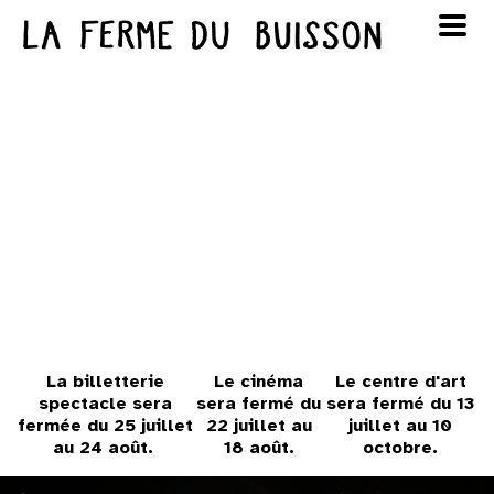
Panneau de gestion des cookies
au cinéma
Lun
Mar
Mer
Jeu
Ven
Sam
Dim
voir le programme cinéma
1
2
3
4
5
6
7
8
9
10
11
12
13
14
15
16
17
18
19
20
21
22
23
La billetterie
Le cinéma
Le centre d'art
spectacle sera
sera fermé du
sera fermé du 13
fermée du 25 juillet
22 juillet au
juillet au 10
24
25
26
27
28
29
30
au 24 août.
18 août.
octobre.