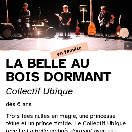
31
au cinéma
voir le programme cinéma
©
en famille
LA BELLE AU
BOIS DORMANT
Collectif Ubique
dès 6 ans
Trois fées nulles en magie, une princesse
têtue et un prince timide. Le Collectif Ubique
réveille
La Belle au bois dormant
avec une