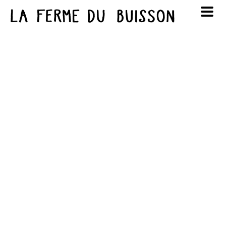
Panneau de gestion des cookies
au cinéma
Lun
Mar
Mer
Jeu
Ven
Sam
Dim
voir le programme cinéma
1
2
3
4
5
6
7
8
9
10
11
12
13
14
15
16
17
18
19
20
21
22
23
24
25
26
27
28
29
30