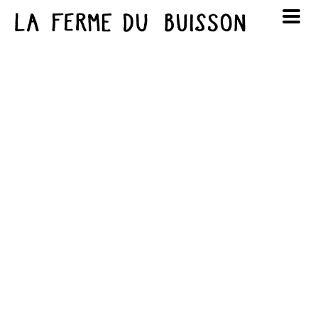
Panneau de gestion des cookies
au cinéma
Lun
Mar
Mer
Jeu
Ven
Sam
Dim
voir le programme cinéma
1
2
3
4
5
6
7
8
9
10
11
12
13
14
15
16
17
18
19
20
21
22
23
24
25
26
27
28
29
30