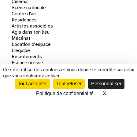
Cinéma
Scène nationale
Centre d'art
Résidences
Artistes associé·es
Agis dans ton lieu
Mécénat
Location d'espace
L'équipe
Recrutements
Espace presse
Contacts
Ce site utilise des cookies et vous donne le contrôle sur ceux
Archives
que vous souhaitez activer
Tout accepter
Tout refuser
Personnaliser
X
Masquer le 
Politique de confidentialité
CALENDRIER
plan du site
mentions légales
partenaires
politique rso