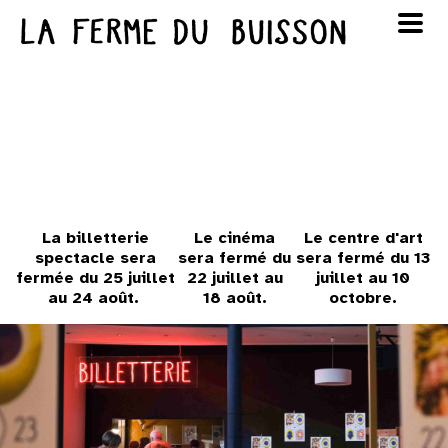
Panneau de gestion des cookies
au cinéma
Lun
Mar
Mer
Jeu
Ven
Sam
Dim
voir le programme cinéma
1
2
3
4
5
6
7
8
9
La billetterie
Le cinéma
Le centre d'art
spectacle sera
sera fermé du
sera fermé du 13
10
11
12
13
14
15
16
fermée du 25 juillet
22 juillet au
juillet au 10
au 24 août.
18 août.
octobre.
17
18
19
20
21
22
23
24
25
26
27
28
29
30