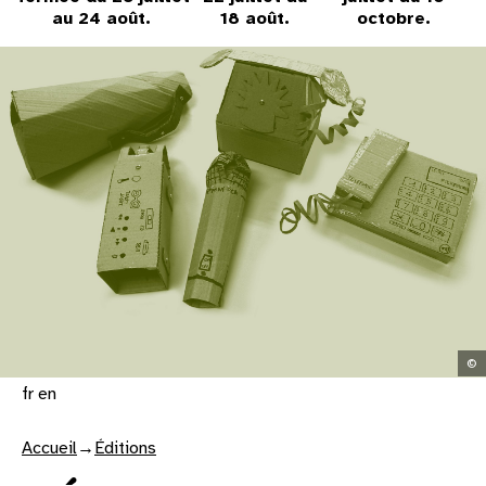
31
au 24 août.
18 août.
octobre.
au cinéma
voir le programme cinéma
©
fr
en
Accueil
→
Éditions