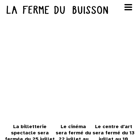
Panneau de gestion des cookies
au cinéma
Lun
Mar
Mer
Jeu
Ven
Sam
Dim
voir le programme cinéma
1
2
3
4
5
6
7
8
9
10
11
12
13
14
15
16
17
18
19
20
21
22
23
24
25
26
27
28
29
30
La billetterie
Le cinéma
Le centre d'art
spectacle sera
sera fermé du
sera fermé du 13
fermée du 25 juillet
22 juillet au
juillet au 10