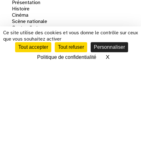
Présentation
Histoire
Cinéma
Scène nationale
Centre d'art
Ce site utilise des cookies et vous donne le contrôle sur ceux
Résidences
que vous souhaitez activer
Artistes associé·es
Agis dans ton lieu
Tout accepter
Tout refuser
Personnaliser
Mécénat
X
Masquer le 
Politique de confidentialité
CALENDRIER
Location d'espace
L'équipe
Recrutements
Espace presse
Contacts
Archives
plan du site
mentions légales
partenaires
politique rso