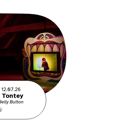
 12.07.26
 Tontey
elly Button