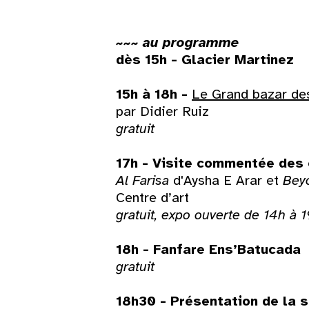
~~~ au programme
dès 15h - Glacier Martinez
15h à 18h
-
Le Grand bazar de
par Didier Ruiz
gratuit
Lun
Mar
Mer
Jeu
Ven
Sam
17h - Visite commentée des 
Al Farisa
d'Aysha E Arar et
Bey
1
Centre d’art
gratuit, expo ouverte de 14h à 
3
4
5
6
7
8
18h - Fanfare Ens’Batucada
10
11
12
13
14
15
gratuit
17
18
19
20
21
22
18h30 - Présentation de la