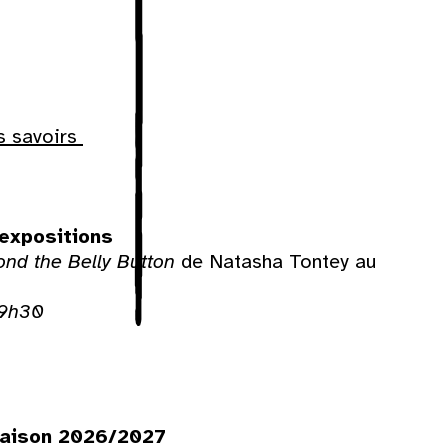
s savoirs
Dim
expositions
ond the Belly Button
de Natasha Tontey au
2
19h30
9
16
23
 saison 2026/2027