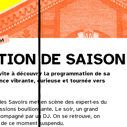
nt
TION DE SAISON
vite à découvrir la programmation de sa
nce vibrante, curieuse et tournée vers
des Savoirs met en scène des expert·es du
assions bouillonnante. Le soir, un grand
compagné par un DJ. On se retrouve, on
e de ce moment suspendu.