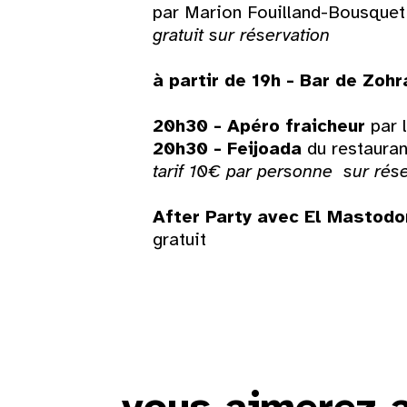
par Marion Fouilland-Bousquet 
gratuit sur réservation
24
25
26
27
28
29
à partir de 19h - Bar de Zohr
31
20h30 -
Apéro fraicheur
par 
20h30 -
Feijoada
du restaura
tarif 10€ par personne
sur rés
After Party avec El Mastod
gratuit