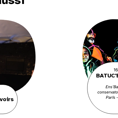
aussi
16
BATUC'
Ens’B
conservato
Paris 
voirs