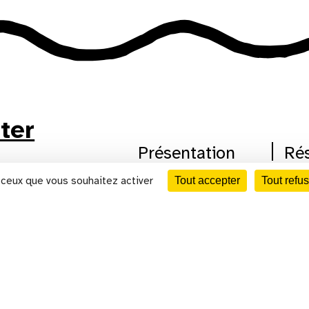
tter
Présentation
Ré
Histoire
Art
CALENDRIER
r ceux que vous souhaitez activer
Tout accepter
Tout refus
Cinéma
Agi
Scène nationale
Mé
Centre d'art
Loc
au cinéma