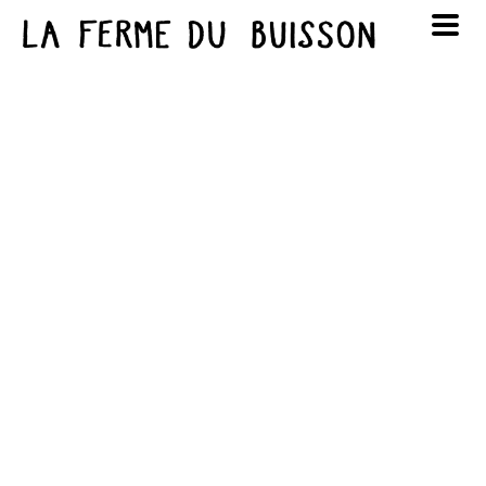
Panneau de gestion des cookies
au cinéma
Lun
Mar
Mer
Jeu
Ven
Sam
Dim
voir le programme cinéma
1
2
3
4
5
6
7
8
9
10
11
12
13
14
15
16
17
18
19
20
21
22
23
24
25
26
27
28
29
30