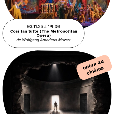
03.11.26 à 19h00
Così fan tutte (The Metropolitan
Opera)
de Wolfgang Amadeus Mozart
p
é
r
a
a
u
c
i
n
é
m
o
a