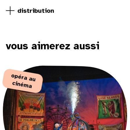
distribution
vous aimerez aussi
o
p
é
ra
a
u
ciné
m
a