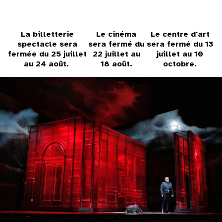
31
au cinéma
La billetterie
Le cinéma
Le centre d'art
spectacle sera
sera fermé du
sera fermé du 13
fermée du 25 juillet
22 juillet au
juillet au 10
au 24 août.
18 août.
octobre.
voir le programme cinéma