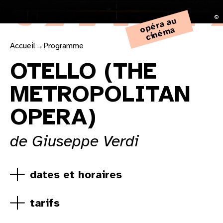
©
p
ér
a
a
u
ci
n
é
m
o
a
Accueil
→
Programme
OTELLO (THE
METROPOLITAN
OPERA)
de Giuseppe Verdi
dates et horaires
tarifs