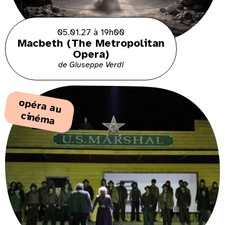
05.01.27 à 19h00
Macbeth (The Metropolitan
Opera)
de Giuseppe Verdi
o
p
é
ra
a
u
ciné
m
a