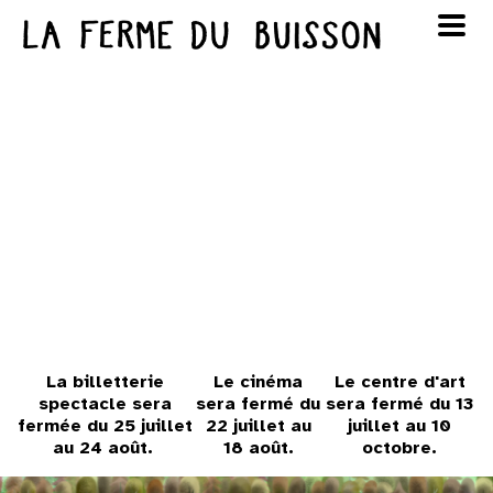
Panneau de gestion des cookies
au cinéma
Lun
Mar
Mer
Jeu
Ven
Sam
Dim
voir le programme cinéma
1
2
3
4
5
6
7
8
9
10
11
12
13
14
15
16
17
18
19
20
21
22
23
La billetterie
Le cinéma
Le centre d'art
spectacle sera
sera fermé du
sera fermé du 13
fermée du 25 juillet
22 juillet au
juillet au 10
24
25
26
27
28
29
30
au 24 août.
18 août.
octobre.