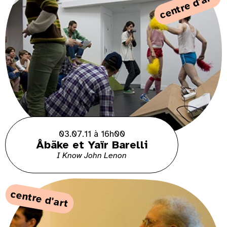
centre d'art
03.07.11 à 16h00
Åbäke et Yaïr Barelli
I Know John Lenon
centre d'art