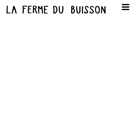
Panneau de gestion des cookies
au cinéma
Lun
Mar
Mer
Jeu
Ven
Sam
Dim
voir le programme cinéma
1
2
3
4
5
6
7
8
9
10
11
12
13
14
15
16
17
18
19
20
21
22
23
24
25
26
27
28
29
30