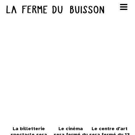
Panneau de gestion des cookies
au cinéma
Lun
Mar
Mer
Jeu
Ven
Sam
Dim
voir le programme cinéma
1
2
3
4
5
6
7
8
9
10
11
12
13
14
15
16
17
18
19
20
21
22
23
24
25
26
27
28
29
30
La billetterie
Le cinéma
Le centre d'art
spectacle sera
sera fermé du
sera fermé du 13