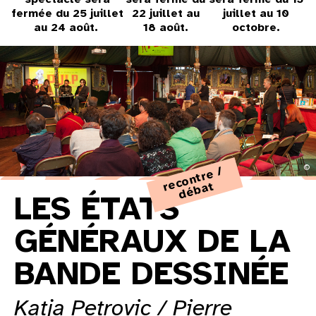
31
fermée du 25 juillet
22 juillet au
juillet au 10
au 24 août.
18 août.
octobre.
au cinéma
voir le programme cinéma
©
e
c
o
n
tr
e
/
d
é
b
a
r
t
LES ÉTATS
GÉNÉRAUX DE LA
BANDE DESSINÉE
Katja Petrovic / Pierre