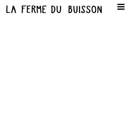
Panneau de gestion des cookies
au cinéma
Lun
Mar
Mer
Jeu
Ven
Sam
Dim
voir le programme cinéma
1
2
3
4
5
6
7
8
9
10
11
12
13
14
15
16
17
18
19
20
21
22
23
24
25
26
27
28
29
30