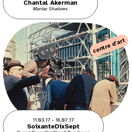
Chantal Akerman
Maniac Shadows
centre d'art
11.03.17 - 16.07.17
SoixanteDixSept