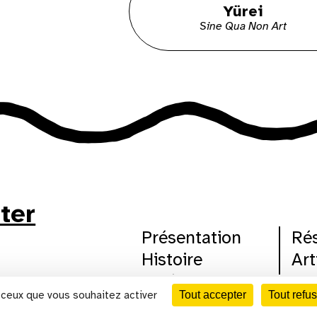
Yürei
Sine Qua Non Art
tter
Présentation
Ré
Histoire
Art
Cinéma
Agi
CALENDRIER
r ceux que vous souhaitez activer
Tout accepter
Tout refus
Scène nationale
Mé