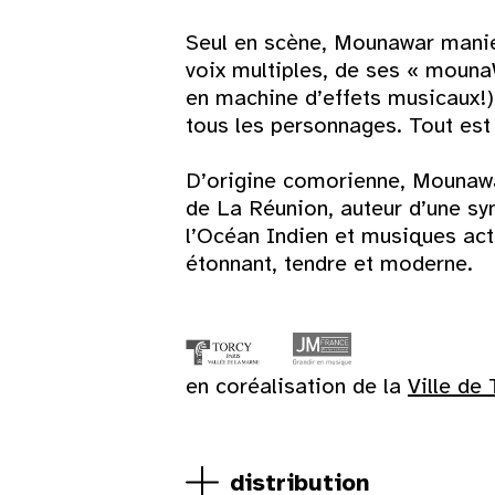
Seul en scène, Mounawar mani
Lun
Mar
Mer
Jeu
Ven
Sam
voix multiples, de ses « mouna
en machine d’effets musicaux!
tous les personnages. Tout est
1
D’origine comorienne, Mounawa
3
4
5
6
7
8
de La Réunion, auteur d’une syn
l’Océan Indien et musiques actu
10
11
12
13
14
15
étonnant, tendre et moderne.
17
18
19
20
21
22
24
25
26
27
28
29
en coréalisation de la
Ville de 
31
distribution