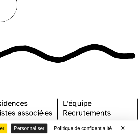
sidences
L'équipe
istes associé·es
Recrutements
s dans ton lieu
Espace presse
X
Masq
er
Personnaliser
Politique de confidentialité
cénat
Contacts