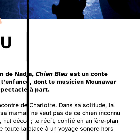
EU
on de Nadja,
Chien Bleu
est un conte
e l’enfance, dont le musicien Mounawar
pectacle à part.
ncontre de Charlotte. Dans sa solitude, la
is sa maman ne veut pas de ce chien inconnu
 nul décor ; le récit, confié en arrière-plan
sse toute la place à un voyage sonore hors