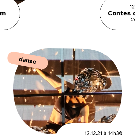
12
lm
Contes 
C
danse
12.12.21 à 14h30