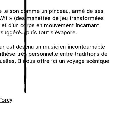
e le son comme un pinceau, armé de ses
Dim
Wii » (des manettes de jeu transformées
) et d’un corps en mouvement incarnant
 suggéré… puis tout s’évapore.
2
r est devenu un musicien incontournable
9
thèse très personnelle entre traditions de
elles. Il nous offre ici un voyage scénique
16
23
30
Torcy