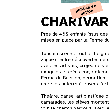
u
bli
c
s
e
n
a
c
ti
o
p
n
CHARIVAR
Près de 400 enfants issus des 
mises en place par la Ferme du
Tous en scène ! Tout au long de
zaguent entre découvertes de sp
avec les artistes, projections e
imaginés et crées conjointement
Ferme du Buisson, permettent 
Lun
Mar
Mer
Jeu
Ven
Sam
entre les acteurs à travers l’art
Théâtre, danse, art plastique o
1
camarades, les élèves montent s
tout le chemin parcouru avec le