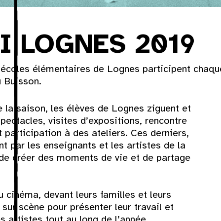
I LOGNES 2019
écoles élémentaires de Lognes participent chaque
 Buisson.
 la saison, les élèves de Lognes ziguent et
ectacles, visites d’expositions, rencontre
t participation à des ateliers. Ces derniers,
 par les enseignants et les artistes de la
de créer des moments de vie et de partage
Dim
.
u cinéma, devant leurs familles et leurs
2
ur scène pour présenter leur travail et
s artistes tout au long de l’année.