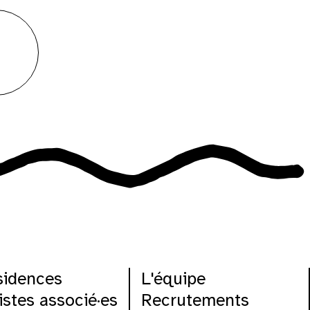
s
sidences
L'équipe
istes associé·es
Recrutements