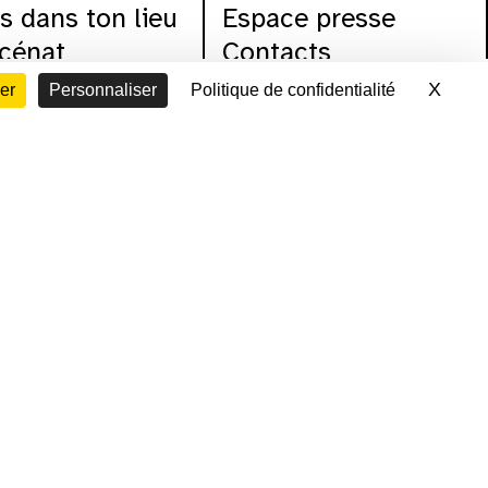
s dans ton lieu
Espace presse
cénat
Contacts
ation d'espace
Archives
X
Masq
er
Personnaliser
Politique de confidentialité
que rso
voir le programme cinéma