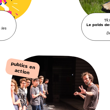
19
Le poids de
 les
D
p
ub
lics
e
n
ctio
a
n