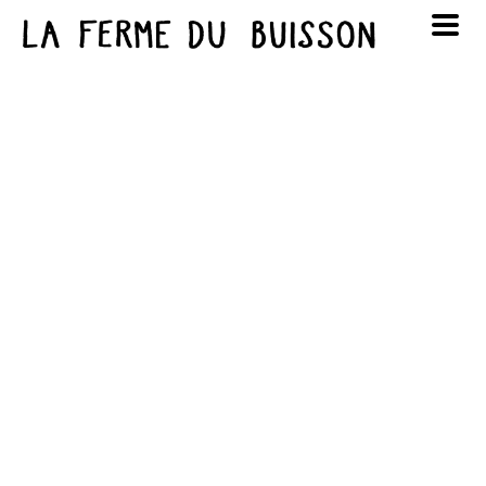
Panneau de gestion des cookies
au cinéma
Lun
Mar
Mer
Jeu
Ven
Sam
Dim
voir le programme cinéma
1
2
3
4
5
6
7
8
9
10
11
12
13
14
15
16
17
18
19
20
21
22
23
24
25
26
27
28
29
30