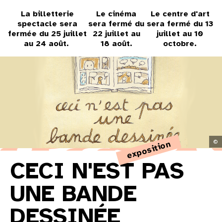
31
La billetterie
Le cinéma
Le centre d'art
spectacle sera
sera fermé du
sera fermé du 13
au cinéma
fermée du 25 juillet
22 juillet au
juillet au 10
au 24 août.
18 août.
octobre.
voir le programme cinéma
©
exposition
CECI N'EST PAS
UNE BANDE
DESSINÉE