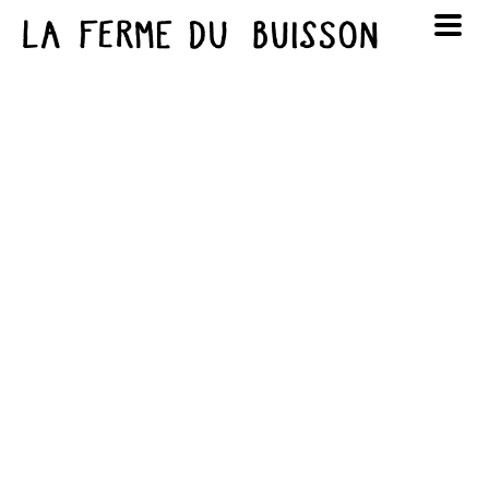
Panneau de gestion des cookies
au cinéma
Lun
Mar
Mer
Jeu
Ven
Sam
Dim
voir le programme cinéma
1
2
3
4
5
6
7
8
9
10
11
12
13
14
15
16
17
18
19
20
21
22
23
24
25
26
27
28
29
30