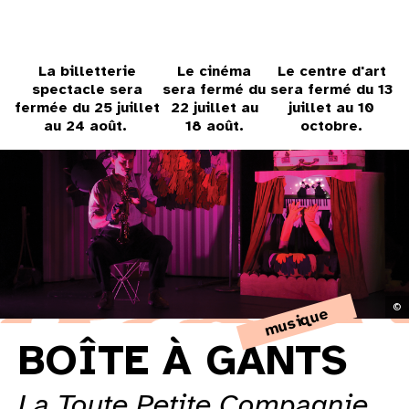
31
au cinéma
La billetterie
Le cinéma
Le centre d'art
spectacle sera
sera fermé du
sera fermé du 13
fermée du 25 juillet
22 juillet au
juillet au 10
au 24 août.
18 août.
octobre.
voir le programme cinéma
©
musique
BOÎTE À GANTS
La Toute Petite Compagnie