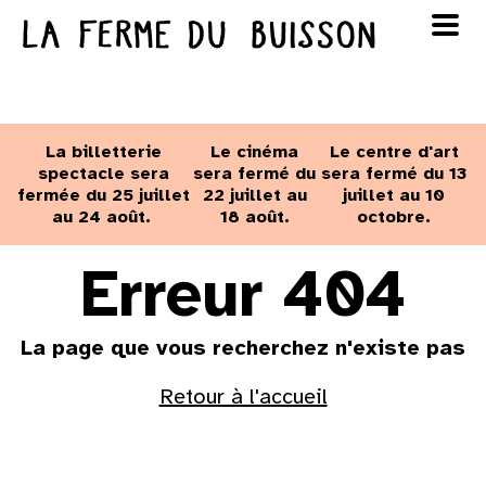
Panneau de gestion des cookies
au cinéma
Lun
Mar
Mer
Jeu
Ven
Sam
Dim
voir le programme cinéma
La billetterie
Le cinéma
Le centre d'art
1
2
spectacle sera
sera fermé du
sera fermé du 13
fermée du 25 juillet
22 juillet au
juillet au 10
au 24 août.
18 août.
octobre.
3
4
5
6
7
8
9
Erreur 404
10
11
12
13
14
15
16
La page que vous recherchez n'existe pas
17
18
19
20
21
22
23
Retour à l'accueil
24
25
26
27
28
29
30