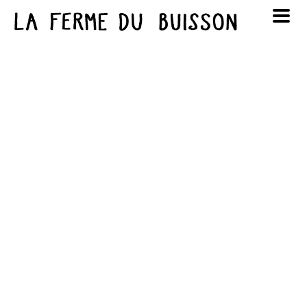
Panneau de gestion des cookies
au cinéma
Lun
Mar
Mer
Jeu
Ven
Sam
Dim
voir le programme cinéma
1
2
3
4
5
6
7
8
9
10
11
12
13
14
15
16
17
18
19
20
21
22
23
24
25
26
27
28
29
30