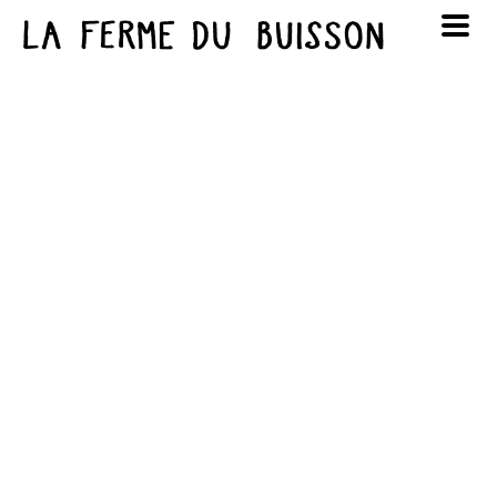
Panneau de gestion des cookies
au cinéma
Lun
Mar
Mer
Jeu
Ven
Sam
Dim
voir le programme cinéma
1
2
3
4
5
6
7
8
9
10
11
12
13
14
15
16
17
18
19
20
21
22
23
24
25
26
27
28
29
30